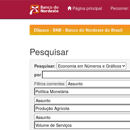
Página principal
Percorrer
Skip
navigation
DSpace - BNB - Banco do Nordeste do Brasil
Pesquisar
Pesquisar:
por
Filtros correntes: