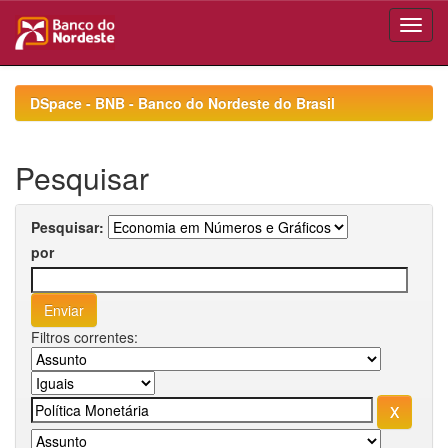
Skip
navigation
DSpace - BNB - Banco do Nordeste do Brasil
Pesquisar
Pesquisar:
por
Filtros correntes: