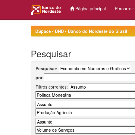
Página principal
Percorrer
Skip
navigation
DSpace - BNB - Banco do Nordeste do Brasil
Pesquisar
Pesquisar:
por
Filtros correntes: