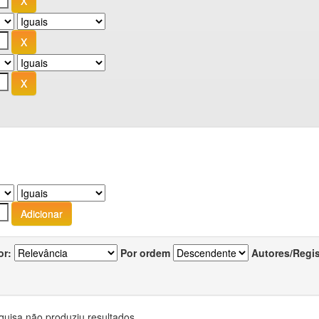
or:
Por ordem
Autores/Regi
quisa não produziu resultados.