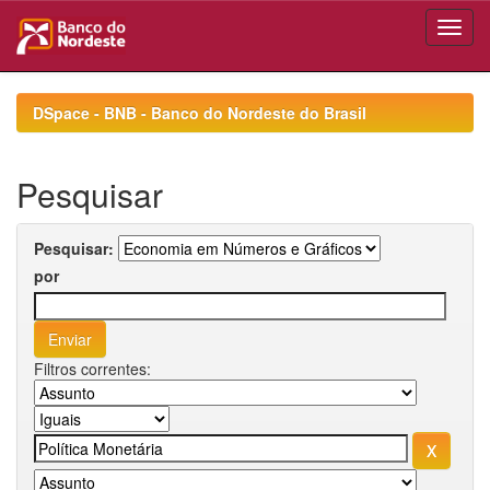
Skip
navigation
DSpace - BNB - Banco do Nordeste do Brasil
Pesquisar
Pesquisar:
por
Filtros correntes: