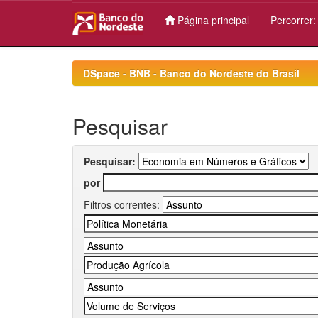
Página principal
Percorrer
Skip
navigation
DSpace - BNB - Banco do Nordeste do Brasil
Pesquisar
Pesquisar:
por
Filtros correntes: