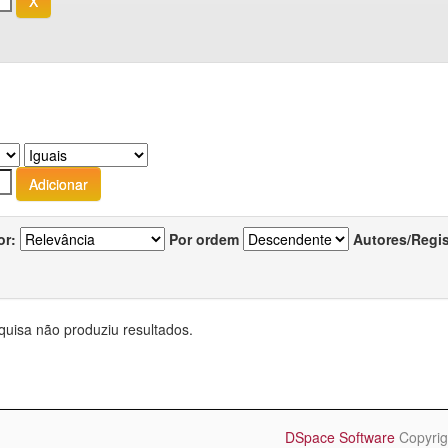
or:
Por ordem
Autores/Regi
quisa não produziu resultados.
DSpace Software
Copyrig