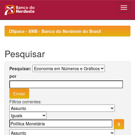
Skip
navigation
DSpace - BNB - Banco do Nordeste do Brasil
Pesquisar
Pesquisar:
por
Filtros correntes: