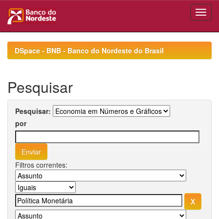
Skip
navigation
DSpace - BNB - Banco do Nordeste do Brasil
Pesquisar
Pesquisar:
por
Filtros correntes: