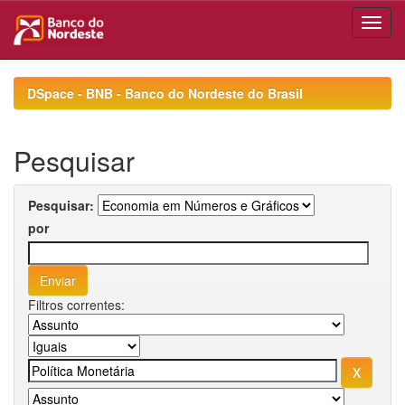
Skip
navigation
DSpace - BNB - Banco do Nordeste do Brasil
Pesquisar
Pesquisar:
por
Filtros correntes: