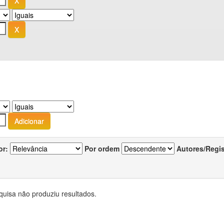
or:
Por ordem
Autores/Regi
quisa não produziu resultados.