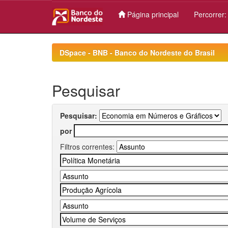
Página principal
Percorrer
Skip
navigation
DSpace - BNB - Banco do Nordeste do Brasil
Pesquisar
Pesquisar:
por
Filtros correntes: