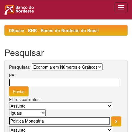
Skip
navigation
DSpace - BNB - Banco do Nordeste do Brasil
Pesquisar
Pesquisar:
por
Filtros correntes: