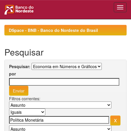
Skip
navigation
DSpace - BNB - Banco do Nordeste do Brasil
Pesquisar
Pesquisar:
por
Filtros correntes: