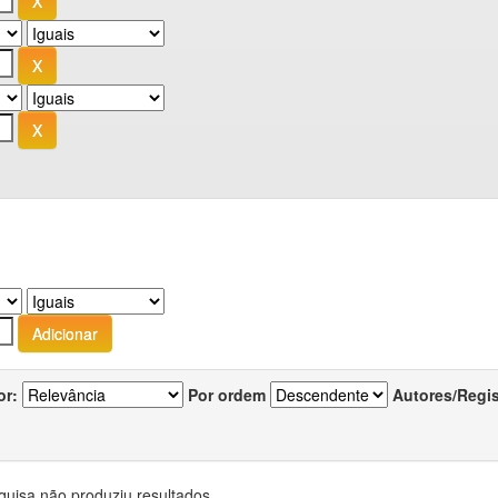
or:
Por ordem
Autores/Regi
quisa não produziu resultados.