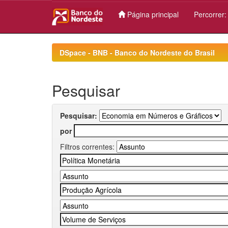
Página principal
Percorrer
Skip
navigation
DSpace - BNB - Banco do Nordeste do Brasil
Pesquisar
Pesquisar:
por
Filtros correntes: