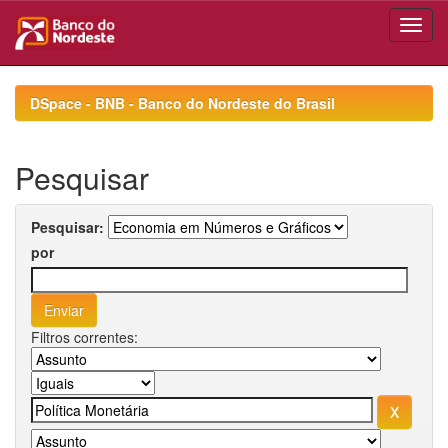
Skip
navigation
DSpace - BNB - Banco do Nordeste do Brasil
Pesquisar
Pesquisar:
por
Filtros correntes: