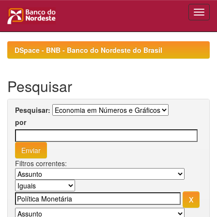
Skip
navigation
DSpace - BNB - Banco do Nordeste do Brasil
Pesquisar
Pesquisar:
por
Filtros correntes: