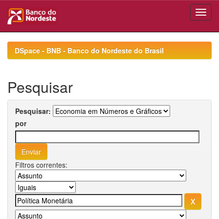
Skip
navigation
DSpace - BNB - Banco do Nordeste do Brasil
Pesquisar
Pesquisar:
por
Filtros correntes: