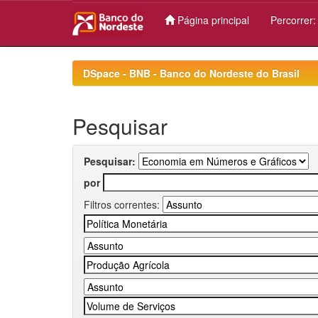
Página principal
Percorrer
Skip
navigation
DSpace - BNB - Banco do Nordeste do Brasil
Pesquisar
Pesquisar:
por
Filtros correntes: