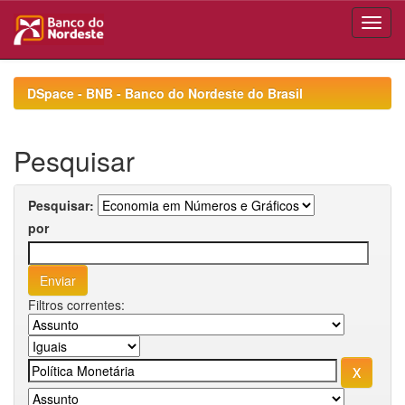
Skip
navigation
DSpace - BNB - Banco do Nordeste do Brasil
Pesquisar
Pesquisar:
por
Filtros correntes: