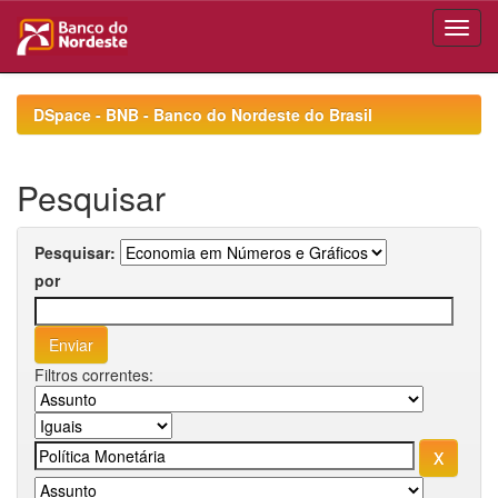
Skip
navigation
DSpace - BNB - Banco do Nordeste do Brasil
Pesquisar
Pesquisar:
por
Filtros correntes: