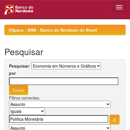
Skip
navigation
DSpace - BNB - Banco do Nordeste do Brasil
Pesquisar
Pesquisar:
por
Filtros correntes: