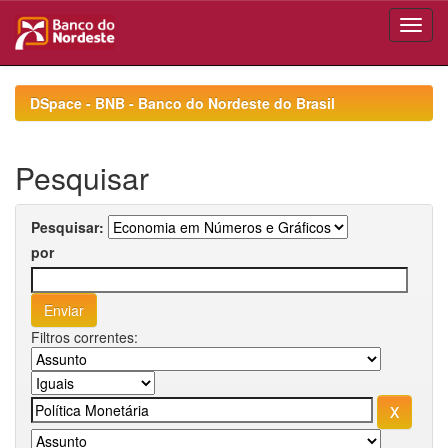
Skip
navigation
DSpace - BNB - Banco do Nordeste do Brasil
Pesquisar
Pesquisar:
por
Filtros correntes: