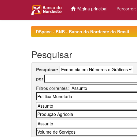
Página principal
Percorrer
Skip
navigation
DSpace - BNB - Banco do Nordeste do Brasil
Pesquisar
Pesquisar:
por
Filtros correntes: