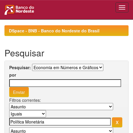
Skip
navigation
DSpace - BNB - Banco do Nordeste do Brasil
Pesquisar
Pesquisar:
por
Filtros correntes: