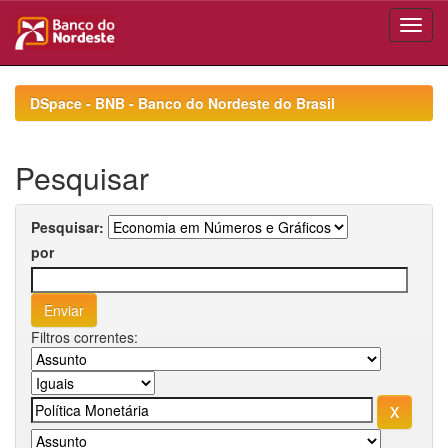
Skip
navigation
DSpace - BNB - Banco do Nordeste do Brasil
Pesquisar
Pesquisar:
por
Filtros correntes: