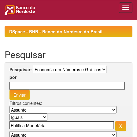
Skip
navigation
DSpace - BNB - Banco do Nordeste do Brasil
Pesquisar
Pesquisar:
por
Filtros correntes: