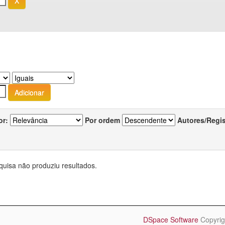
or:
Por ordem
Autores/Regi
quisa não produziu resultados.
DSpace Software
Copyrig