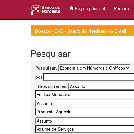
Página principal
Percorrer
Skip
navigation
DSpace - BNB - Banco do Nordeste do Brasil
Pesquisar
Pesquisar:
por
Filtros correntes: