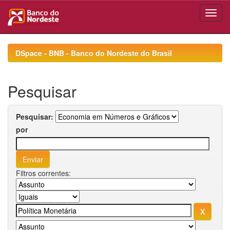
Skip
navigation
DSpace - BNB - Banco do Nordeste do Brasil
Pesquisar
Pesquisar:
por
Filtros correntes: