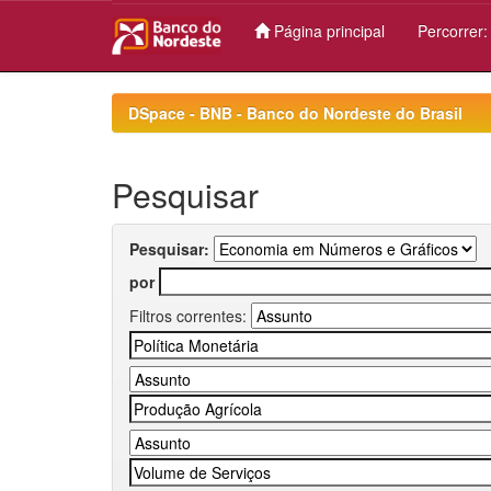
Página principal
Percorrer
Skip
navigation
DSpace - BNB - Banco do Nordeste do Brasil
Pesquisar
Pesquisar:
por
Filtros correntes: