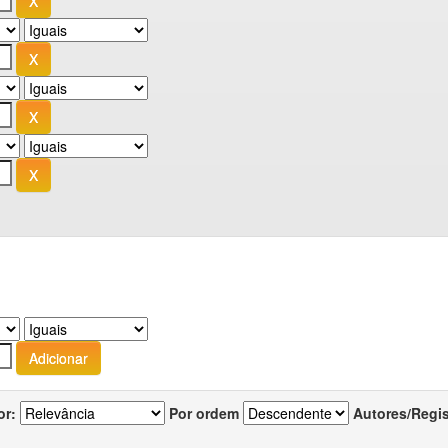
or:
Por ordem
Autores/Regi