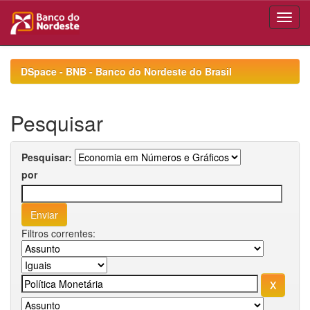
Skip
navigation
DSpace - BNB - Banco do Nordeste do Brasil
Pesquisar
Pesquisar:
por
Filtros correntes: