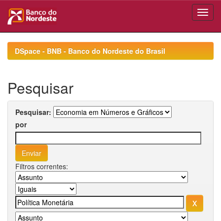
Skip
navigation
DSpace - BNB - Banco do Nordeste do Brasil
Pesquisar
Pesquisar:
por
Filtros correntes: