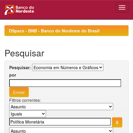
Skip
navigation
DSpace - BNB - Banco do Nordeste do Brasil
Pesquisar
Pesquisar:
por
Filtros correntes: