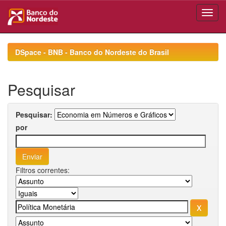
Skip
navigation
DSpace - BNB - Banco do Nordeste do Brasil
Pesquisar
Pesquisar:
por
Filtros correntes: