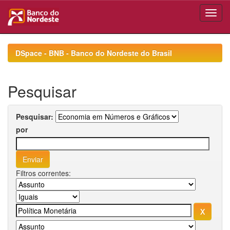
Skip
navigation
DSpace - BNB - Banco do Nordeste do Brasil
Pesquisar
Pesquisar:
por
Filtros correntes: