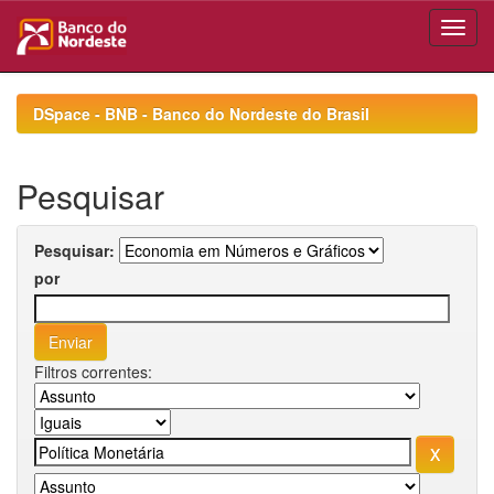
Skip
navigation
DSpace - BNB - Banco do Nordeste do Brasil
Pesquisar
Pesquisar:
por
Filtros correntes: