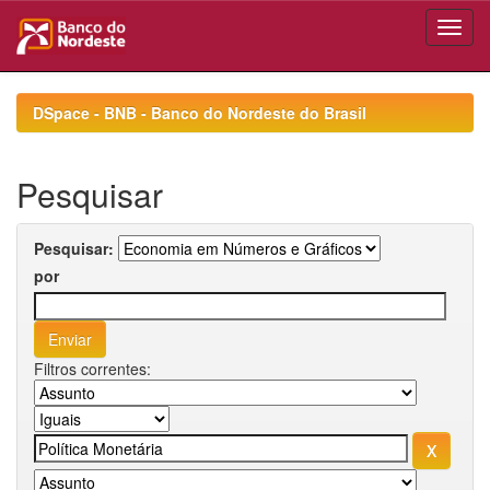
Skip
navigation
DSpace - BNB - Banco do Nordeste do Brasil
Pesquisar
Pesquisar:
por
Filtros correntes: