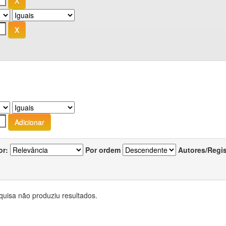
or:
Por ordem
Autores/Regi
quisa não produziu resultados.