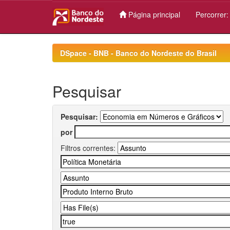
Página principal
Percorrer
Skip
navigation
DSpace - BNB - Banco do Nordeste do Brasil
Pesquisar
Pesquisar:
por
Filtros correntes: