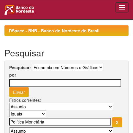
Skip
navigation
DSpace - BNB - Banco do Nordeste do Brasil
Pesquisar
Pesquisar:
por
Filtros correntes: