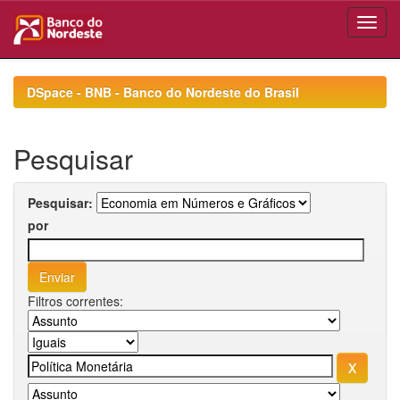
Skip
navigation
DSpace - BNB - Banco do Nordeste do Brasil
Pesquisar
Pesquisar:
por
Filtros correntes: