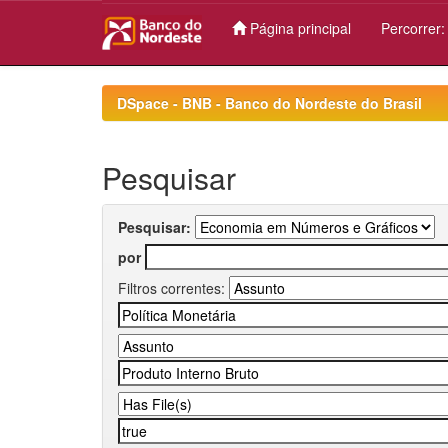
Página principal
Percorrer
Skip
navigation
DSpace - BNB - Banco do Nordeste do Brasil
Pesquisar
Pesquisar:
por
Filtros correntes: