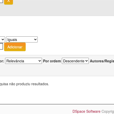
or:
Por ordem
Autores/Regi
quisa não produziu resultados.
DSpace Software
Copyrig