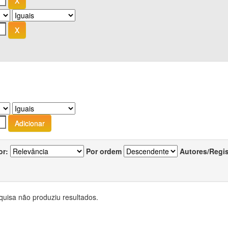
or:
Por ordem
Autores/Regi
quisa não produziu resultados.