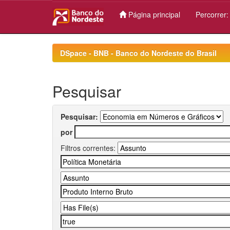
Página principal
Percorrer
Skip
navigation
DSpace - BNB - Banco do Nordeste do Brasil
Pesquisar
Pesquisar:
por
Filtros correntes: