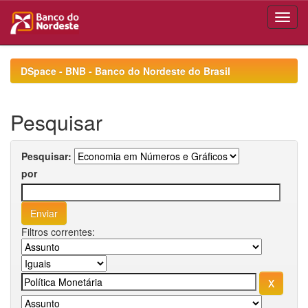
Skip
navigation
DSpace - BNB - Banco do Nordeste do Brasil
Pesquisar
Pesquisar:
por
Filtros correntes: