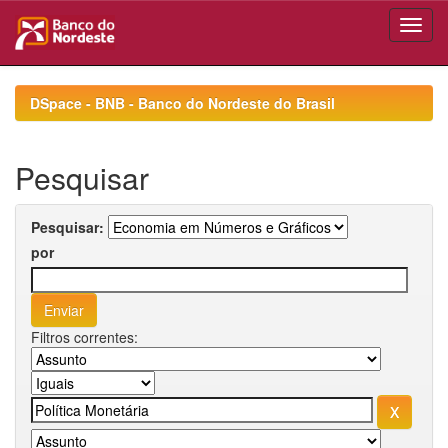
Skip
navigation
DSpace - BNB - Banco do Nordeste do Brasil
Pesquisar
Pesquisar:
por
Filtros correntes: