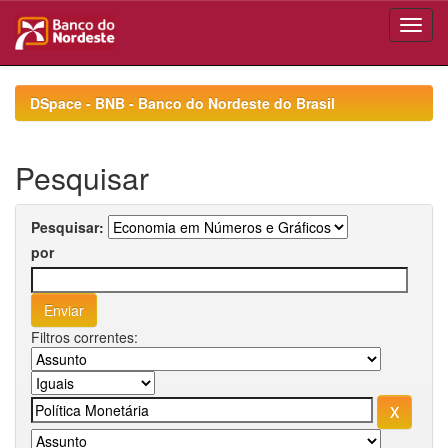
Skip
navigation
DSpace - BNB - Banco do Nordeste do Brasil
Pesquisar
Pesquisar:
por
Filtros correntes: