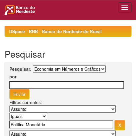
Skip
navigation
DSpace - BNB - Banco do Nordeste do Brasil
Pesquisar
Pesquisar:
por
Filtros correntes: