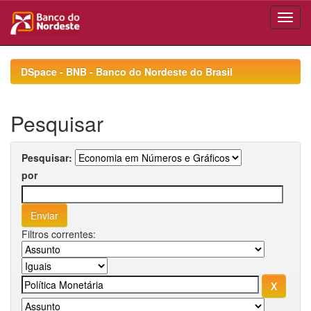
Skip
navigation
DSpace - BNB - Banco do Nordeste do Brasil
Pesquisar
Pesquisar:
por
Filtros correntes: