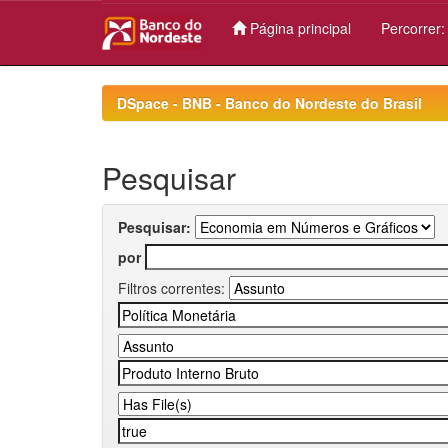
Página principal
Percorrer
Skip
navigation
DSpace - BNB - Banco do Nordeste do Brasil
Pesquisar
Pesquisar:
por
Filtros correntes: