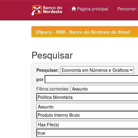
Página principal
Percorrer
Skip
navigation
DSpace - BNB - Banco do Nordeste do Brasil
Pesquisar
Pesquisar:
por
Filtros correntes: