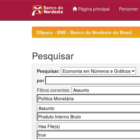
Página principal
Percorrer
Skip
navigation
DSpace - BNB - Banco do Nordeste do Brasil
Pesquisar
Pesquisar:
por
Filtros correntes: