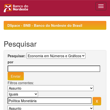
Skip
navigation
DSpace - BNB - Banco do Nordeste do Brasil
Pesquisar
Pesquisar:
por
Filtros correntes: