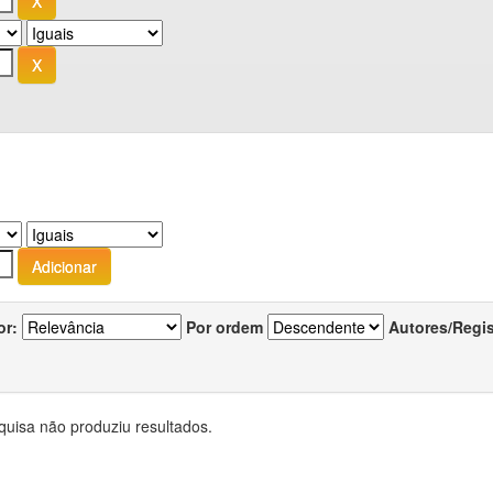
or:
Por ordem
Autores/Regi
quisa não produziu resultados.