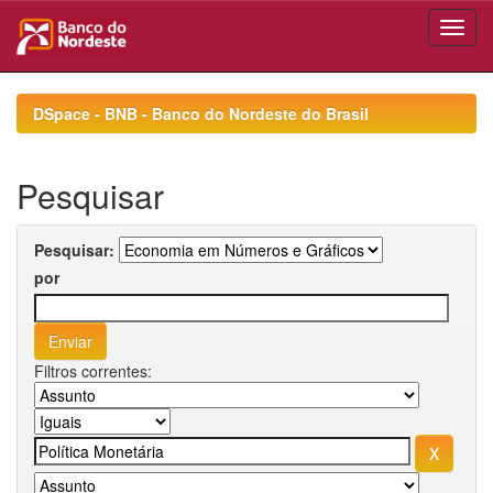
Skip
navigation
DSpace - BNB - Banco do Nordeste do Brasil
Pesquisar
Pesquisar:
por
Filtros correntes: